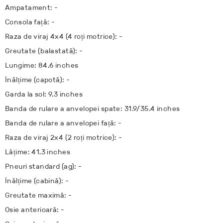
Ampatament: -
Consola față: -
Raza de viraj 4x4 (4 roți motrice): -
Greutate (balastată): -
Lungime: 84.6 inches
Înălțime (capotă): -
Garda la sol: 9.3 inches
Banda de rulare a anvelopei spate: 31.9/35.4 inches
Banda de rulare a anvelopei față: -
Raza de viraj 2x4 (2 roți motrice): -
Lățime: 41.3 inches
Pneuri standard (ag): -
Înălțime (cabină): -
Greutate maximă: -
Osie anterioară: -