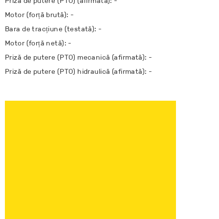
Priza de putere (PTO) (afirmată): -
Motor (forță brută): -
Bara de tracțiune (testată): -
Motor (forță netă): -
Priză de putere (PTO) mecanică (afirmată): -
Priză de putere (PTO) hidraulică (afirmată): -