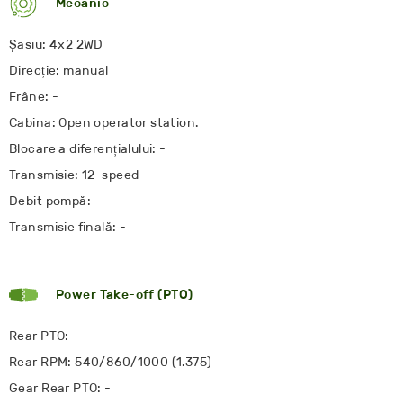
Mecanic
Șasiu: 4x2 2WD
Direcție: manual
Frâne: -
Cabina: Open operator station.
Blocare a diferențialului: -
Transmisie: 12-speed
Debit pompă: -
Transmisie finală: -
Power Take-off (PTO)
Rear PTO: -
Rear RPM: 540/860/1000 (1.375)
Gear Rear PTO: -