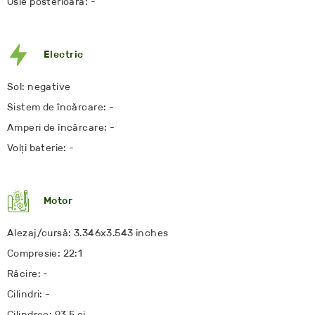
Osie posterioară: -
Electric
Sol: negative
Sistem de încărcare: -
Amperi de încărcare: -
Volți baterie: -
Motor
Alezaj/cursă: 3.346x3.543 inches
Compresie: 22:1
Răcire: -
Cilindri: -
Cilindree: 93.5 ci