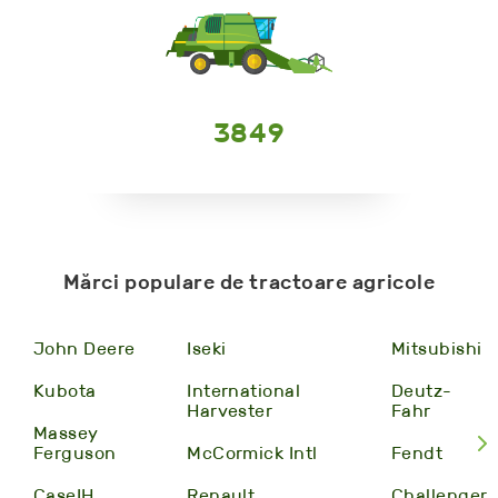
3849
Mărci populare de tractoare agricole
John Deere
Iseki
Mitsubishi
Kubota
International
Deutz-
Harvester
Fahr
Massey
Ferguson
McCormick Intl
Fendt
CaseIH
Renault
Challenger