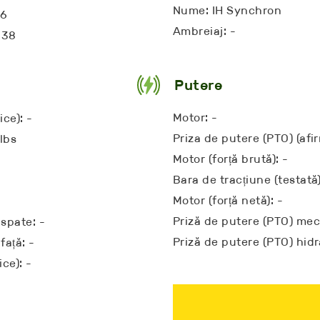
Nume: IH Synchron
16
Ambreiaj: -
-38
Putere
Motor: -
ice): -
Priza de putere (PTO) (afi
lbs
Motor (forță brută): -
Bara de tracțiune (testată
Motor (forță netă): -
Priză de putere (PTO) meca
spate: -
Priză de putere (PTO) hidra
față: -
ice): -