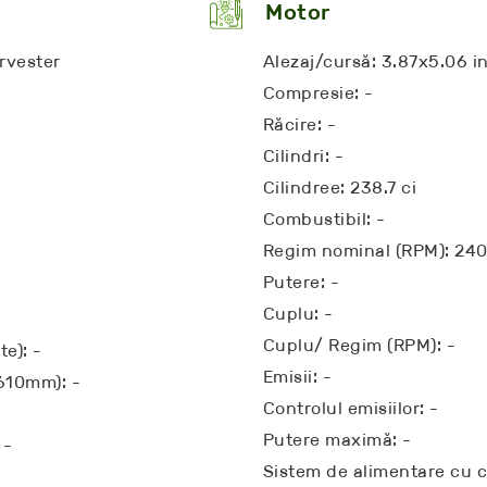
Motor
rvester
Alezaj/cursă: 3.87x5.06 i
Compresie: -
Răcire: -
Cilindri: -
Cilindree: 238.7 ci
Combustibil: -
Regim nominal (RPM): 24
Putere: -
Cuplu: -
Cuplu/ Regim (RPM): -
te): -
Emisii: -
/610mm): -
Controlul emisiilor: -
Putere maximă: -
 -
Sistem de alimentare cu co