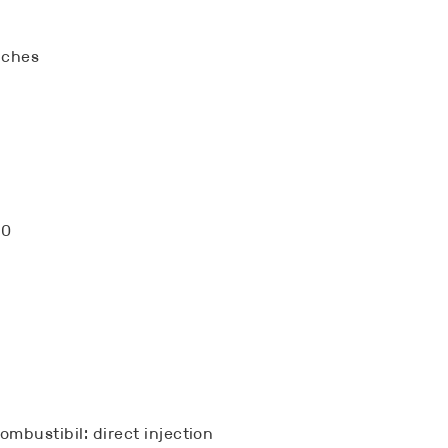
nches
00
mbustibil: direct injection