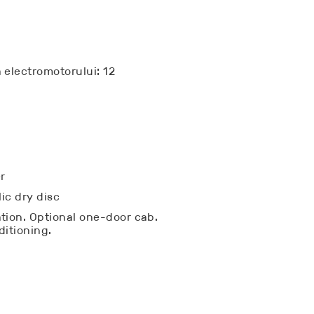
 electromotorului: 12
er
lic dry disc
tion. Optional one-door cab.
ditioning.
-