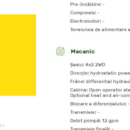
Pre-încălzire: -
Compresie: -
Electromotor: -
Tensiunea de alimentare a
Mecanic
Șasiu: 4x2 2WD
Direcție: hydrostatic pow
Frâne: differential hydrau
Cabina: Open operator sta
Optional heat and air-con
Blocare a diferențialului: 
Transmisie: -
Debit pompă: 12 gpm
: -
Transmisie finală: -