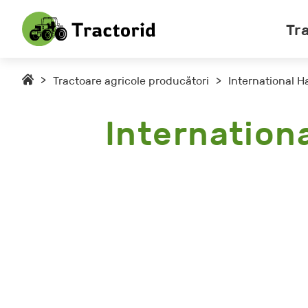
Tr
>
Tractoare agricole producători
>
International H
Internation