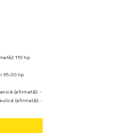
rmată): 110 hp
): 95.00 hp
nică (afirmată): -
ulică (afirmată): -