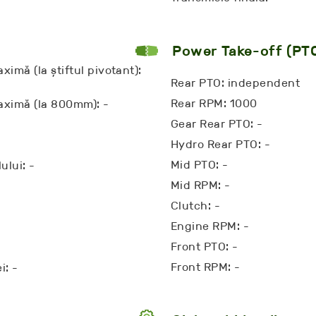
Power Take-off (PT
ximă (la știftul pivotant):
Rear PTO: independent
Rear RPM: 1000
maximă (la 800mm): -
Gear Rear PTO: -
Hydro Rear PTO: -
Mid PTO: -
ului: -
Mid RPM: -
Clutch: -
Engine RPM: -
Front PTO: -
Front RPM: -
i: -