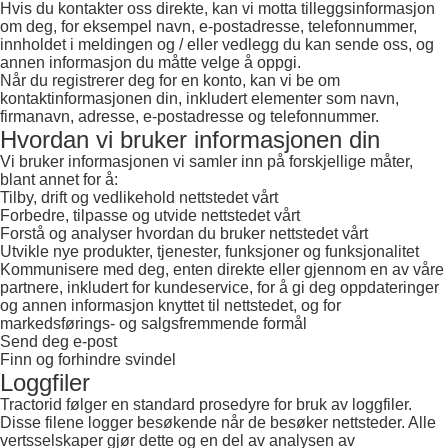
Hvis du kontakter oss direkte, kan vi motta tilleggsinformasjon
om deg, for eksempel navn, e-postadresse, telefonnummer,
innholdet i meldingen og / eller vedlegg du kan sende oss, og
annen informasjon du måtte velge å oppgi.
Når du registrerer deg for en konto, kan vi be om
kontaktinformasjonen din, inkludert elementer som navn,
firmanavn, adresse, e-postadresse og telefonnummer.
Hvordan vi bruker informasjonen din
Vi bruker informasjonen vi samler inn på forskjellige måter,
blant annet for å:
Tilby, drift og vedlikehold nettstedet vårt
Forbedre, tilpasse og utvide nettstedet vårt
Forstå og analyser hvordan du bruker nettstedet vårt
Utvikle nye produkter, tjenester, funksjoner og funksjonalitet
Kommunisere med deg, enten direkte eller gjennom en av våre
partnere, inkludert for kundeservice, for å gi deg oppdateringer
og annen informasjon knyttet til nettstedet, og for
markedsførings- og salgsfremmende formål
Send deg e-post
Finn og forhindre svindel
Loggfiler
Tractorid følger en standard prosedyre for bruk av loggfiler.
Disse filene logger besøkende når de besøker nettsteder. Alle
vertsselskaper gjør dette og en del av analysen av