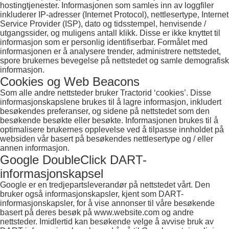
hostingtjenester. Informasjonen som samles inn av loggfiler
inkluderer IP-adresser (Internet Protocol), nettlesertype, Internet
Service Provider (ISP), dato og tidsstempel, henvisende /
utgangssider, og muligens antall klikk. Disse er ikke knyttet til
informasjon som er personlig identifiserbar. Formålet med
informasjonen er å analysere trender, administrere nettstedet,
spore brukernes bevegelse på nettstedet og samle demografisk
informasjon.
Cookies og Web Beacons
Som alle andre nettsteder bruker Tractorid ‘cookies’. Disse
informasjonskapslene brukes til å lagre informasjon, inkludert
besøkendes preferanser, og sidene på nettstedet som den
besøkende besøkte eller besøkte. Informasjonen brukes til å
optimalisere brukernes opplevelse ved å tilpasse innholdet på
websiden vår basert på besøkendes nettlesertype og / eller
annen informasjon.
Google DoubleClick DART-
informasjonskapsel
Google er en tredjepartsleverandør på nettstedet vårt. Den
bruker også informasjonskapsler, kjent som DART-
informasjonskapsler, for å vise annonser til våre besøkende
basert på deres besøk på www.website.com og andre
nettsteder. Imidlertid kan besøkende velge å avvise bruk av