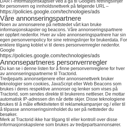
DART-informasjonskapsler ved å gå til Googles retningslinjer
for personvern og innholdsnettverk på følgende URL –
https://policies.google.com/technologies/ads
Våre annonseringspartnere
Noen av annonsørene på nettstedet vårt kan bruke
informasjonskapsler og beacons. Våre annonseringspartnere
er oppført nedenfor. Hver av våre annonseringspartnere har sin
egen personvernpolicy for sine retningslinjer for brukerdata. For
enklere tilgang koblet vi til deres personvernregler nedenfor.
Google
https://policies.google.com/technologies/ads
Annonsepartneres personvernregler
Du kan se i denne listen for å finne personvernreglene for hver
av annonseringspartnerne til Tractorid.
Tredjeparts annonsetjenere eller annonsenettverk bruker
teknologier som cookies, JavaScript eller Web Beacons som
brukes i deres respektive annonser og lenker som vises på
Tractorid, som sendes direkte til brukerens nettleser. De mottar
automatisk IP-adressen din når dette skjer. Disse teknologiene
brukes til å måle effektiviteten til reklamekampanjer og / eller til
å tilpasse annonseringsinnholdet du ser på nettsteder du
besøker.
Merk at Tractorid ikke har tilgang til eller kontroll over disse
informasjonskapslene som brukes av tredjepartsannonsører.