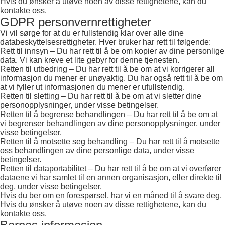
Hvis du ønsker å utøve noen av disse rettighetene, kan du
kontakte oss.
GDPR personvernrettigheter
Vi vil sørge for at du er fullstendig klar over alle dine
databeskyttelsesrettigheter. Hver bruker har rett til følgende:
Rett til innsyn – Du har rett til å be om kopier av dine personlige
data. Vi kan kreve et lite gebyr for denne tjenesten.
Retten til utbedring – Du har rett til å be om at vi korrigerer all
informasjon du mener er unøyaktig. Du har også rett til å be om
at vi fyller ut informasjonen du mener er ufullstendig.
Retten til sletting – Du har rett til å be om at vi sletter dine
personopplysninger, under visse betingelser.
Retten til å begrense behandlingen – Du har rett til å be om at
vi begrenser behandlingen av dine personopplysninger, under
visse betingelser.
Retten til å motsette seg behandling – Du har rett til å motsette
oss behandlingen av dine personlige data, under visse
betingelser.
Retten til dataportabilitet – Du har rett til å be om at vi overfører
dataene vi har samlet til en annen organisasjon, eller direkte til
deg, under visse betingelser.
Hvis du ber om en forespørsel, har vi en måned til å svare deg.
Hvis du ønsker å utøve noen av disse rettighetene, kan du
kontakte oss.