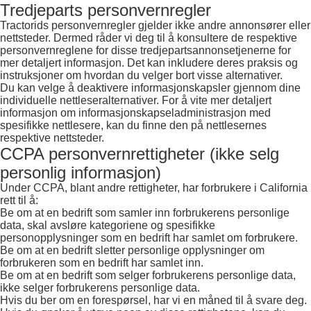
Tredjeparts personvernregler
Tractorids personvernregler gjelder ikke andre annonsører eller
nettsteder. Dermed råder vi deg til å konsultere de respektive
personvernreglene for disse tredjepartsannonsetjenerne for
mer detaljert informasjon. Det kan inkludere deres praksis og
instruksjoner om hvordan du velger bort visse alternativer.
Du kan velge å deaktivere informasjonskapsler gjennom dine
individuelle nettleseralternativer. For å vite mer detaljert
informasjon om informasjonskapseladministrasjon med
spesifikke nettlesere, kan du finne den på nettlesernes
respektive nettsteder.
CCPA personvernrettigheter (ikke selg
personlig informasjon)
Under CCPA, blant andre rettigheter, har forbrukere i California
rett til å:
Be om at en bedrift som samler inn forbrukerens personlige
data, skal avsløre kategoriene og spesifikke
personopplysninger som en bedrift har samlet om forbrukere.
Be om at en bedrift sletter personlige opplysninger om
forbrukeren som en bedrift har samlet inn.
Be om at en bedrift som selger forbrukerens personlige data,
ikke selger forbrukerens personlige data.
Hvis du ber om en forespørsel, har vi en måned til å svare deg.