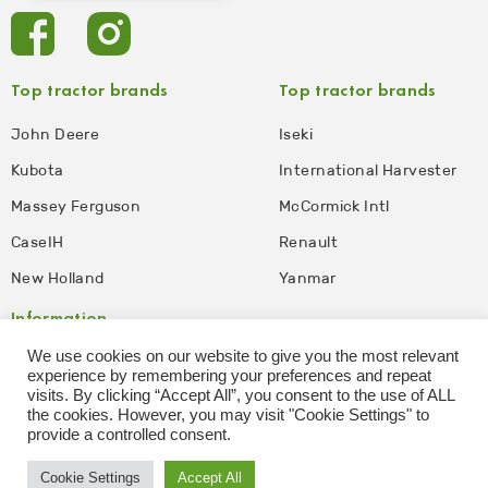
Top tractor brands
Top tractor brands
John Deere
Iseki
Kubota
International Harvester
Massey Ferguson
McCormick Intl
CaseIH
Renault
New Holland
Yanmar
Information
We use cookies on our website to give you the most relevant
Ansvarsfraskrivelse
Personvernregler
experience by remembering your preferences and repeat
visits. By clicking “Accept All”, you consent to the use of ALL
Vilkår og betingelser for
Affiliate Disclosure
the cookies. However, you may visit "Cookie Settings" to
bruk
provide a controlled consent.
Cookie Settings
Accept All