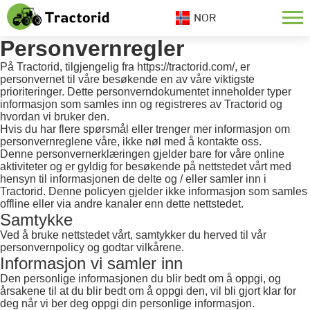
NOR
Personvernregler
På Tractorid, tilgjengelig fra https://tractorid.com/, er
personvernet til våre besøkende en av våre viktigste
prioriteringer. Dette personverndokumentet inneholder typer
informasjon som samles inn og registreres av Tractorid og
hvordan vi bruker den.
Hvis du har flere spørsmål eller trenger mer informasjon om
personvernreglene våre, ikke nøl med å kontakte oss.
Denne personvernerklæringen gjelder bare for våre online
aktiviteter og er gyldig for besøkende på nettstedet vårt med
hensyn til informasjonen de delte og / eller samler inn i
Tractorid. Denne policyen gjelder ikke informasjon som samles
offline eller via andre kanaler enn dette nettstedet.
Samtykke
Ved å bruke nettstedet vårt, samtykker du herved til vår
personvernpolicy og godtar vilkårene.
Informasjon vi samler inn
Den personlige informasjonen du blir bedt om å oppgi, og
årsakene til at du blir bedt om å oppgi den, vil bli gjort klar for
deg når vi ber deg oppgi din personlige informasjon.