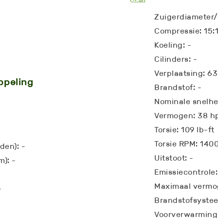
Zuigerdiameter/
Compressie: 15:
Koeling: -
Cilinders: -
Verplaatsing: 63
ppeling
Brandstof: -
Nominale snelh
Vermogen: 38 h
Torsie: 109 lb-ft
Torsie RPM: 140
den): -
Uitstoot: -
m): -
Emissiecontrole:
Maximaal vermo
-
Brandstofsystee
Voorverwarming: