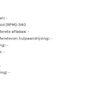
an: -
eid (RPM): 540
erste aftakas: -
tersteven hulpaandrijving: -
ng: -
: -
-
ing: -