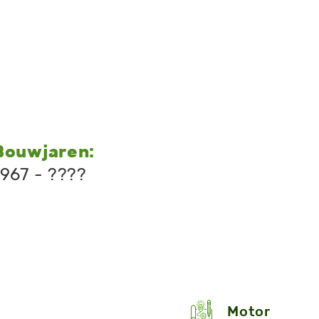
Bouwjaren:
1967 - ????
Motor