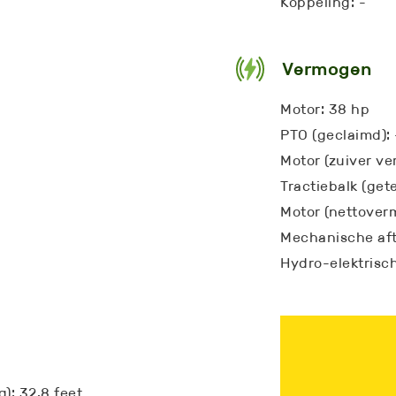
Koppeling: -
Vermogen
Motor: 38 hp
PTO (geclaimd): 
Motor (zuiver ve
Tractiebalk (gete
Motor (nettover
Mechanische aft
Hydro-elektrisch
g): 32.8 feet