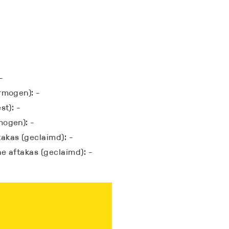
-
rmogen): -
st): -
mogen): -
akas (geclaimd): -
e aftakas (geclaimd): -