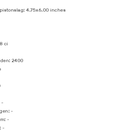
pistonslag: 4.75x6.00 inches
1
8 ci
eden: 2400
p
0
 -
gen: -
m: -
 -