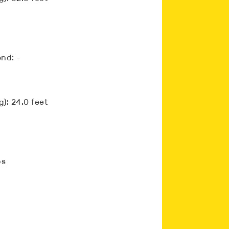
nd: -
g): 24.0 feet
bs