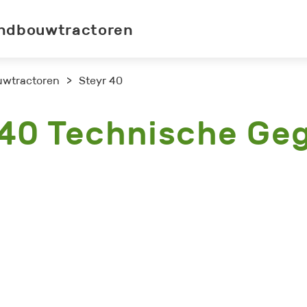
ndbouwtractoren
uwtractoren
>
Steyr 40
 40 Technische Ge