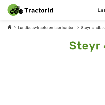
La
>
Landbouwtractoren fabrikanten
>
Steyr landbo
Steyr