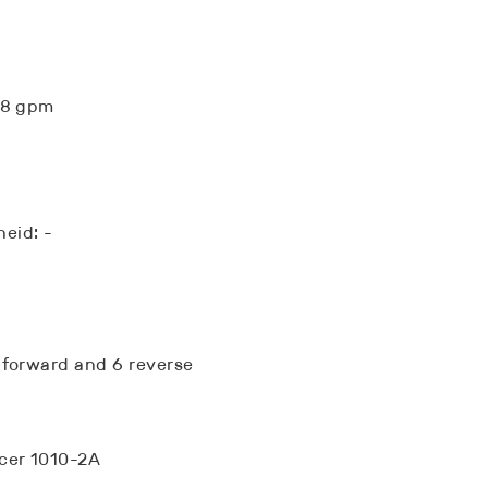
5.8 gpm
eid: -
 forward and 6 reverse
cer 1010-2A