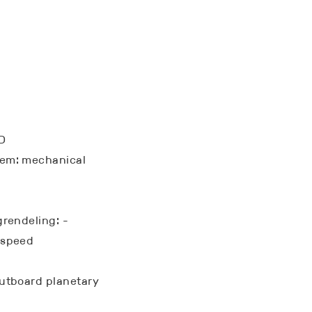
D
eem: mechanical
grendeling: -
-speed
outboard planetary