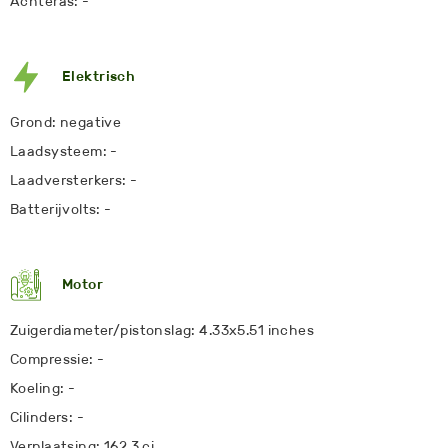
Achteras: -
Elektrisch
Grond: negative
Laadsysteem: -
Laadversterkers: -
Batterijvolts: -
Motor
Zuigerdiameter/pistonslag: 4.33x5.51 inches
Compressie: -
Koeling: -
Cilinders: -
Verplaatsing: 162.3 ci