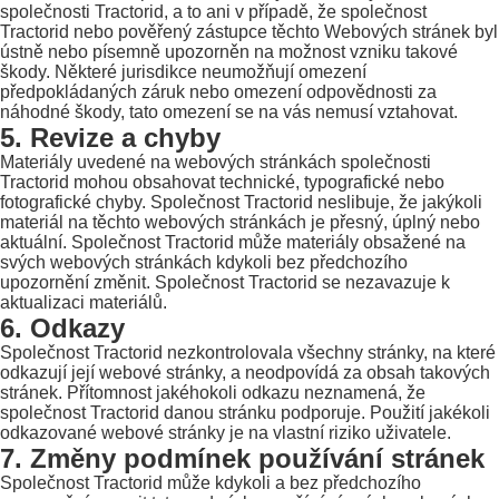
společnosti Tractorid, a to ani v případě, že společnost
Tractorid nebo pověřený zástupce těchto Webových stránek byl
ústně nebo písemně upozorněn na možnost vzniku takové
škody. Některé jurisdikce neumožňují omezení
předpokládaných záruk nebo omezení odpovědnosti za
náhodné škody, tato omezení se na vás nemusí vztahovat.
5. Revize a chyby
Materiály uvedené na webových stránkách společnosti
Tractorid mohou obsahovat technické, typografické nebo
fotografické chyby. Společnost Tractorid neslibuje, že jakýkoli
materiál na těchto webových stránkách je přesný, úplný nebo
aktuální. Společnost Tractorid může materiály obsažené na
svých webových stránkách kdykoli bez předchozího
upozornění změnit. Společnost Tractorid se nezavazuje k
aktualizaci materiálů.
6. Odkazy
Společnost Tractorid nezkontrolovala všechny stránky, na které
odkazují její webové stránky, a neodpovídá za obsah takových
stránek. Přítomnost jakéhokoli odkazu neznamená, že
společnost Tractorid danou stránku podporuje. Použití jakékoli
odkazované webové stránky je na vlastní riziko uživatele.
7. Změny podmínek používání stránek
Společnost Tractorid může kdykoli a bez předchozího