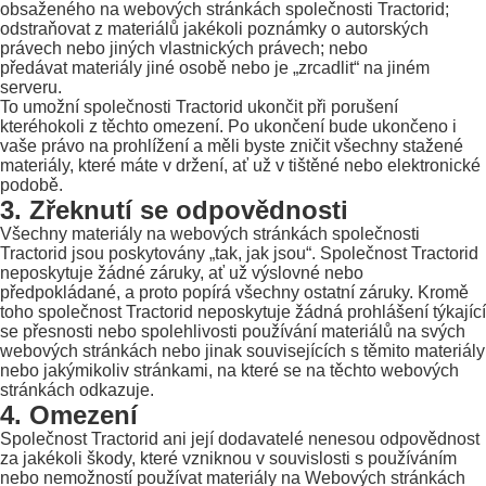
obsaženého na webových stránkách společnosti Tractorid;
odstraňovat z materiálů jakékoli poznámky o autorských
právech nebo jiných vlastnických právech; nebo
předávat materiály jiné osobě nebo je „zrcadlit“ na jiném
serveru.
To umožní společnosti Tractorid ukončit při porušení
kteréhokoli z těchto omezení. Po ukončení bude ukončeno i
vaše právo na prohlížení a měli byste zničit všechny stažené
materiály, které máte v držení, ať už v tištěné nebo elektronické
podobě.
3. Zřeknutí se odpovědnosti
Všechny materiály na webových stránkách společnosti
Tractorid jsou poskytovány „tak, jak jsou“. Společnost Tractorid
neposkytuje žádné záruky, ať už výslovné nebo
předpokládané, a proto popírá všechny ostatní záruky. Kromě
toho společnost Tractorid neposkytuje žádná prohlášení týkající
se přesnosti nebo spolehlivosti používání materiálů na svých
webových stránkách nebo jinak souvisejících s těmito materiály
nebo jakýmikoliv stránkami, na které se na těchto webových
stránkách odkazuje.
4. Omezení
Společnost Tractorid ani její dodavatelé nenesou odpovědnost
za jakékoli škody, které vzniknou v souvislosti s používáním
nebo nemožností používat materiály na Webových stránkách