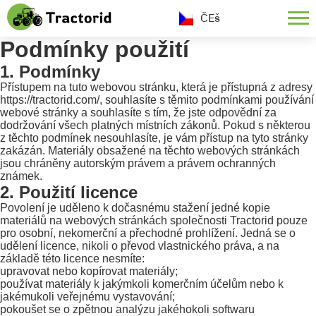
ČEš
Podmínky použití
1. Podmínky
Přístupem na tuto webovou stránku, která je přístupná z adresy
https://tractorid.com/, souhlasíte s těmito podmínkami používání
webové stránky a souhlasíte s tím, že jste odpovědní za
dodržování všech platných místních zákonů. Pokud s některou
z těchto podmínek nesouhlasíte, je vám přístup na tyto stránky
zakázán. Materiály obsažené na těchto webových stránkách
jsou chráněny autorským právem a právem ochranných
známek.
2. Použití licence
Povolení je uděleno k dočasnému stažení jedné kopie
materiálů na webových stránkách společnosti Tractorid pouze
pro osobní, nekomerční a přechodné prohlížení. Jedná se o
udělení licence, nikoli o převod vlastnického práva, a na
základě této licence nesmíte:
upravovat nebo kopírovat materiály;
používat materiály k jakýmkoli komerčním účelům nebo k
jakémukoli veřejnému vystavování;
pokoušet se o zpětnou analýzu jakéhokoli softwaru