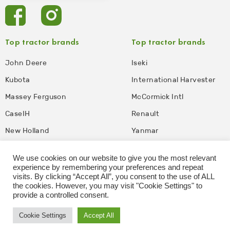
Top tractor brands
Top tractor brands
John Deere
Iseki
Kubota
International Harvester
Massey Ferguson
McCormick Intl
CaseIH
Renault
New Holland
Yanmar
Information
We use cookies on our website to give you the most relevant
experience by remembering your preferences and repeat
Odmítnutí odpovědnosti
Podmínky použití
visits. By clicking “Accept All”, you consent to the use of ALL
the cookies. However, you may visit "Cookie Settings" to
Zásady ochrany soukromí
Affiliate Disclosure
provide a controlled consent.
Cookie Settings
Accept All