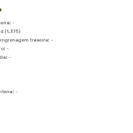
a
eira: -
d (1.375)
engrenagem traseira: -
o: -
ia: -
teira: -