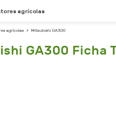
atores agrícolas
res agrícolas
>
Mitsubishi GA300
ishi GA300 Ficha 