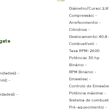
Diâmetro/Curso: 2.8
Compressão: -
Arrefecimento: -
Cilindros: -
Deslocamento: 40.8 
ngate
Combustível: -
Taxa RPM: 2600
Potência: 30 hp
Binário: -
RPM Binário: -
midades): -
Emissões: -
mm): -
Controlo de Emissões
Potência máxima: -
idades): -
Sistema de combustí
Pré-aquecimento: -