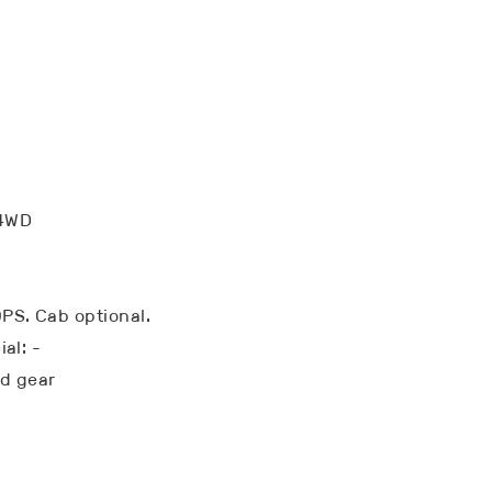
 4WD
PS. Cab optional.
al: -
d gear