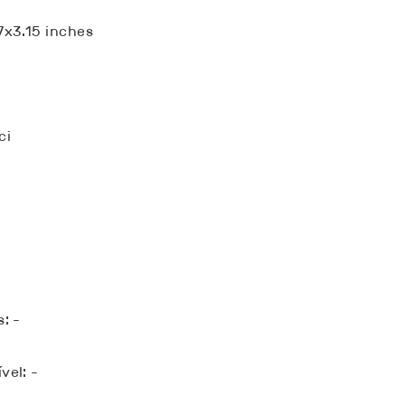
7x3.15 inches
ci
: -
vel: -