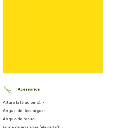
Acessórios
Altura (até ao pino): -
Ângulo de descarga: -
Ângulo de recuo: -
Força de arranque (elevador): -