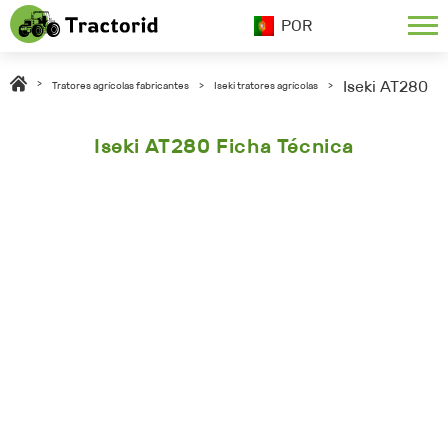
POR
Iseki AT280
>
Tratores agrícolas fabricantes
>
Iseki tratores agrícolas
>
Iseki AT280 Ficha Técnica