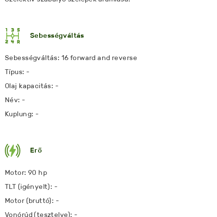
Sebességváltás
Sebességváltás: 16 forward and reverse
Típus: -
Olaj kapacitás: -
Név: -
Kuplung: -
Erő
Motor: 90 hp
TLT (igényelt): -
Motor (bruttó): -
Vonórúd (tesztelve): -