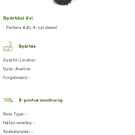
Gyártási év:
Perkins 4.4L 4-cyl diesel
Gyártás
Gyártó: Lindner
Gyár: Austria
Forgalmazó: -
3-pontos vonóhorog
Rear Type: -
Hátsó emelés: -
Szabályozás: -