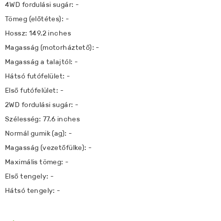
4WD fordulási sugár: -
Tömeg (előtétes): -
Hossz: 149.2 inches
Magasság (motorháztető): -
Magasság a talajtól: -
Hátsó futófelület: -
Első futófelület: -
2WD fordulási sugár: -
Szélesség: 77.6 inches
Normál gumik (ag): -
Magasság (vezetőfülke): -
Maximális tömeg: -
Első tengely: -
Hátsó tengely: -