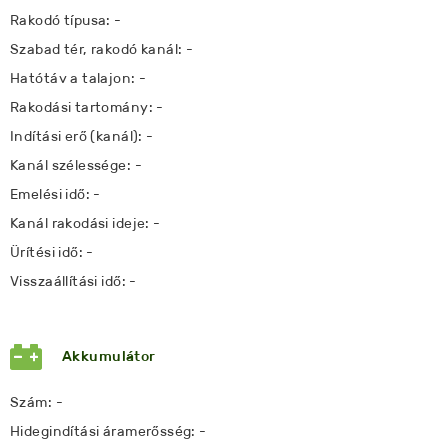
Rakodó típusa: -
Szabad tér, rakodó kanál: -
Hatótáv a talajon: -
Rakodási tartomány: -
Indítási erő (kanál): -
Kanál szélessége: -
Emelési idő: -
Kanál rakodási ideje: -
Ürítési idő: -
Visszaállítási idő: -
Akkumulátor
Szám: -
Hidegindítási áramerősség: -