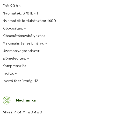
Erő: 90 hp
Nyomaték: 370 lb-ft
Nyomaték fordulatszám: 1400
Kibocsátás: -
Kibocsátásszabályozás: -
Maximális teljesítmény: -
Üzemanyagrendszer: -
Előmelegítés: -
Kompresszió: -
Indító: -
Indító feszültség: 12
Mechanika
Alváz: 4x4 MFWD 4WD