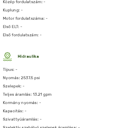
Közép fordulatszám: -
Kuplung: -
Motor fordulatszáma: -
Első ELT: -
Első fordulatszám: -
Hidraulika
Típus: -
Nyomás: 2537.5 psi
Szelepek: -
Teljes áramlás: 13.21 gpm
Kormány nyomás: -
Kapacitás: -
Szivattyúáramlás: -
Szelektív szabályó szelepek áramlása: -