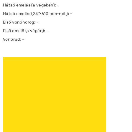
Hátsó emelés (a végeken): -
Hátsó emelés (24"/610 mm-néll): -
Első vonóhorog: -
Első emelő (a végén): -
Vonórúd: -