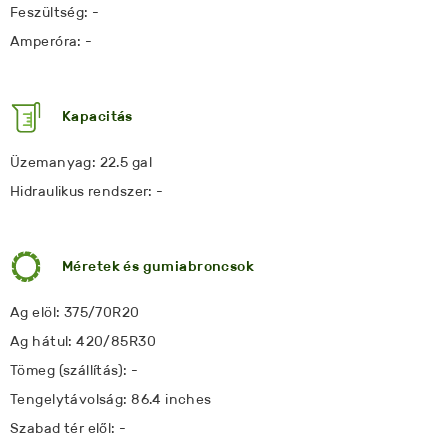
Feszültség: -
Amperóra: -
Kapacitás
Üzemanyag: 22.5 gal
Hidraulikus rendszer: -
Méretek és gumiabroncsok
Ag elöl: 375/70R20
Ag hátul: 420/85R30
Tömeg (szállítás): -
Tengelytávolság: 86.4 inches
Szabad tér elől: -