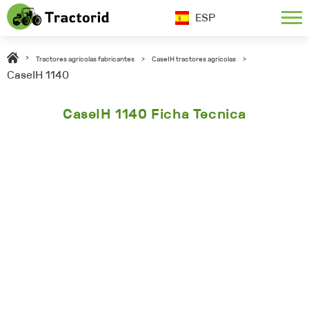
ESP
>
Tractores agrícolas fabricantes
>
CaseIH tractores agrícolas
>
CaseIH 1140
CaseIH 1140 Ficha Tecnica