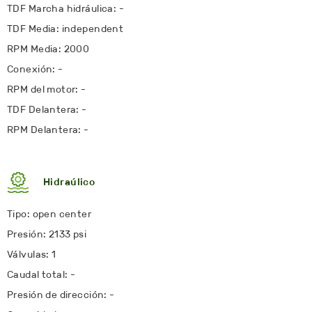
TDF Marcha hidráulica: -
TDF Media: independent
RPM Media: 2000
Conexión: -
RPM del motor: -
TDF Delantera: -
RPM Delantera: -
Hidraúlico
Tipo: open center
Presión: 2133 psi
Válvulas: 1
Caudal total: -
Presión de dirección: -