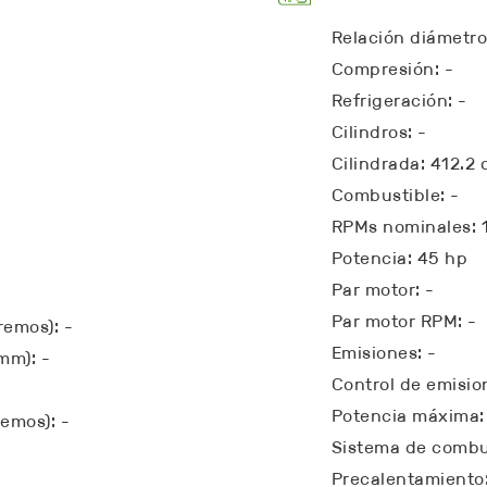
Relación diámetro
Compresión: -
Refrigeración: -
Cilindros: -
Cilindrada: 412.2 c
Combustible: -
RPMs nominales: 
Potencia: 45 hp
Par motor: -
Par motor RPM: -
remos): -
Emisiones: -
mm): -
Control de emisio
Potencia máxima:
remos): -
Sistema de combus
Precalentamiento: