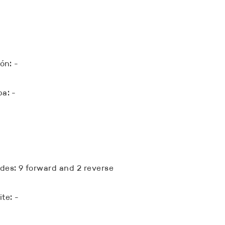
ón: -
a: -
es: 9 forward and 2 reverse
te: -