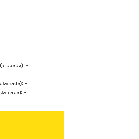
-
(probada): -
clamada): -
clamada): -