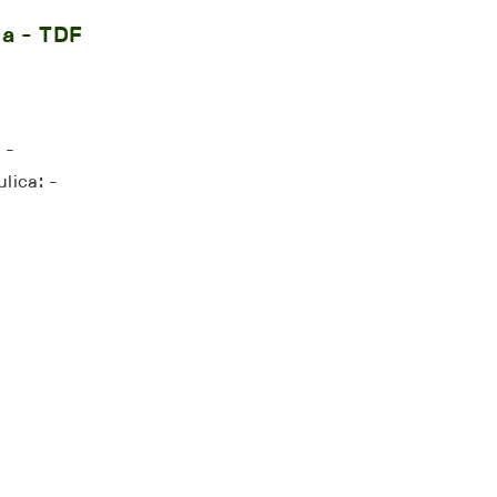
a - TDF
 -
lica: -