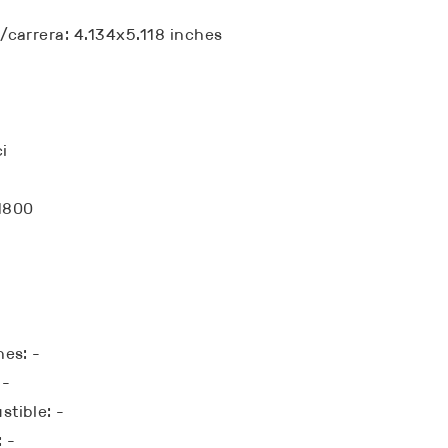
/carrera: 4.134x5.118 inches
i
1800
nes: -
 -
tible: -
 -