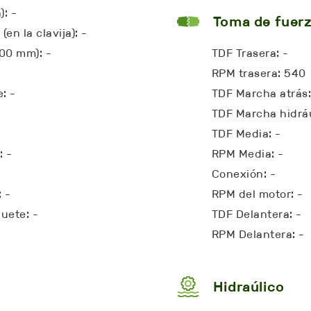
): -
Toma de fuerz
en la clavija): -
800 mm): -
TDF Trasera: -
RPM trasera: 540
: -
TDF Marcha atrás:
TDF Marcha hidráu
TDF Media: -
: -
RPM Media: -
Conexión: -
: -
RPM del motor: -
uete: -
TDF Delantera: -
RPM Delantera: -
Hidraúlico