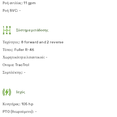
Ροή αντλίας: 11 gpm
Ροή SVC: -
Σύστημα μετάδοσης
Ταχύτητες: 8 forward and 2 reverse
Τύπος: Fuller R-46
Χωρητικότητα λιπαντικού: -
Ονομα: TracTrol
Συμπλέκτης: -
Ισχύς
Κινητήρας: 105 hp
PTO (θεωρούμενο): -