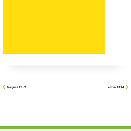
Wagner TR-9
Volvo T814