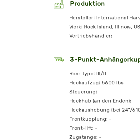
Produktion
Hersteller: International Har
Werk: Rock Island, Illinois, U
Vertriebshändler: -
3-Punkt-Anhängerku
Rear Type: III/II
Heckaufzug: 5600 lbs
Steuerung: -
Heckhub (an den Enden): -
Heckaushebung (bei 24"/61
Frontkupplung: -
Front-lift: -
Zugstange: -