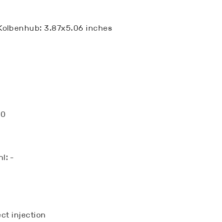
olbenhub: 3.87x5.06 inches
00
l: -
ct injection