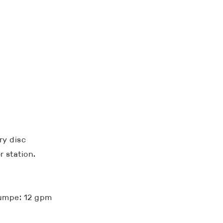
ry disc
 station.
Pumpe: 12 gpm