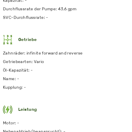
Kapazität: -
Durchflussrate der Pumpe: 43.6 gpm
SVC-Durchflussrate: -
Getriebe
Zahnräder: infinite forward and reverse
Getriebearten: Vario
Öl-Kapazität: -
Name: -
Kupplung: -
Leistung
Motor: -
Nebenabtrieb (beansprucht): -