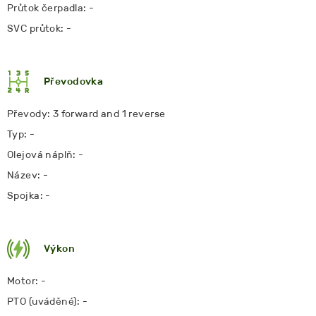
Průtok čerpadla: -
SVC průtok: -
Převodovka
Převody: 3 forward and 1 reverse
Typ: -
Olejová náplň: -
Název: -
Spojka: -
Výkon
Motor: -
PTO (uváděné): -