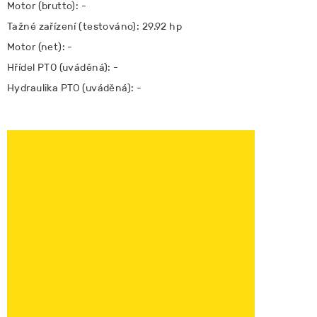
Motor (brutto): -
Tažné zařízení (testováno): 29.92 hp
Motor (net): -
Hřídel PTO (uváděná): -
Hydraulika PTO (uváděná): -