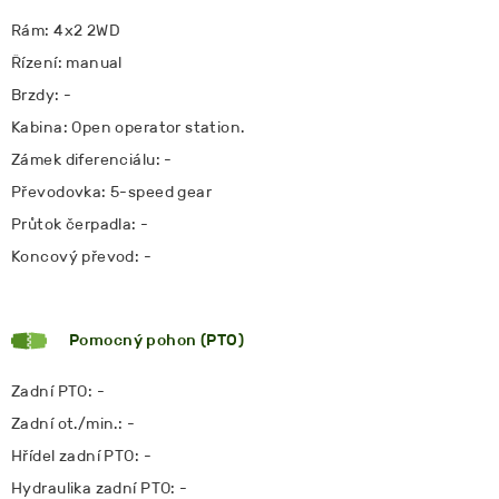
Rám: 4x2 2WD
Řízení: manual
Brzdy: -
Kabina: Open operator station.
Zámek diferenciálu: -
Převodovka: 5-speed gear
Průtok čerpadla: -
Koncový převod: -
Pomocný pohon (PTO)
Zadní PTO: -
Zadní ot./min.: -
Hřídel zadní PTO: -
Hydraulika zadní PTO: -