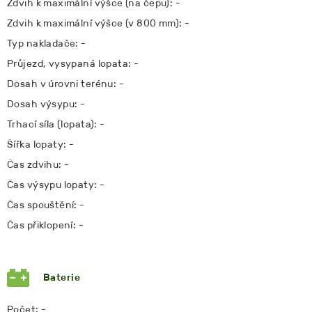
Zdvih k maximální výšce (na čepu): -
Zdvih k maximální výšce (v 800 mm): -
Typ nakladače: -
Průjezd, vysypaná lopata: -
Dosah v úrovni terénu: -
Dosah výsypu: -
Trhací síla (lopata): -
Šířka lopaty: -
Čas zdvihu: -
Čas výsypu lopaty: -
Čas spouštění: -
Čas přiklopení: -
Baterie
Počet: -