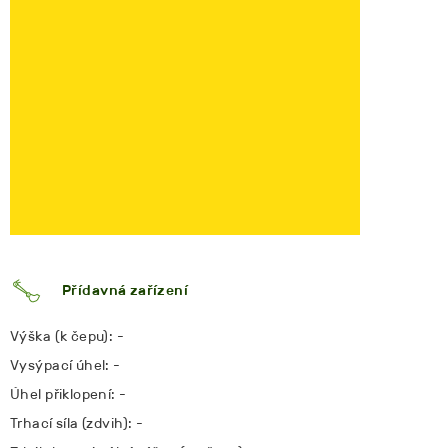
Přídavná zařízení
Výška (k čepu): -
Vysýpací úhel: -
Úhel přiklopení: -
Trhací síla (zdvih): -