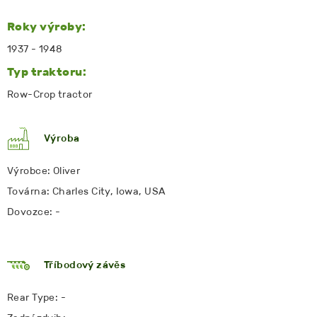
Roky výroby:
1937 - 1948
Typ traktoru:
Row-Crop tractor
Výroba
Výrobce: Oliver
Továrna: Charles City, Iowa, USA
Dovozce: -
Tříbodový závěs
Rear Type: -