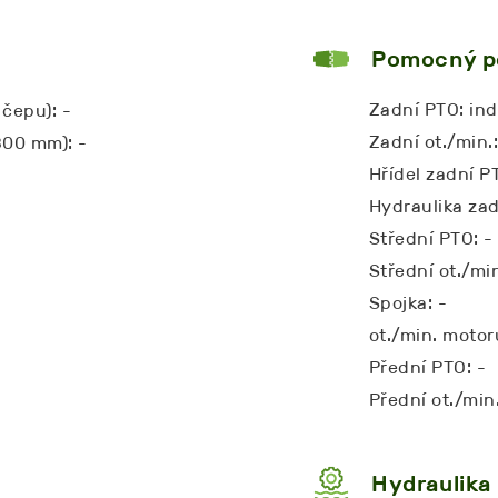
Pomocný p
Zadní PTO: in
čepu): -
Zadní ot./min
800 mm): -
Hřídel zadní P
Hydraulika zad
Střední PTO: -
Střední ot./min
Spojka: -
ot./min. moto
Přední PTO: -
Přední ot./min.
Hydraulika