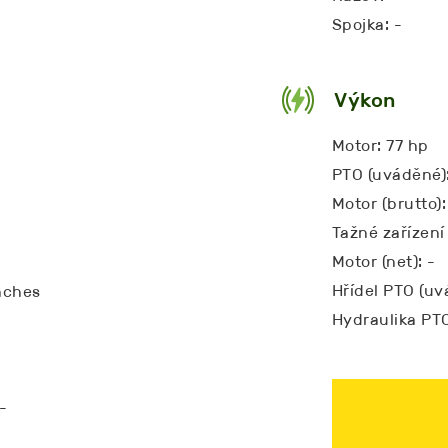
Spojka: -
Výkon
Motor: 77 hp
PTO (uváděné)
Motor (brutto):
Tažné zařízení 
Motor (net): -
Hřídel PTO (uv
inches
Hydraulika PTO
-