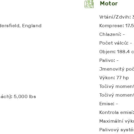
Motor
Vrtání/Zdvih: 
dersfield, England
Komprese: 17.5
Chlazení: -
Počet válců: -
Objem: 188.4 c
Palivo: -
Jmenovitý poč
Výkon: 77 hp
Točivý moment:
Točivý moment
hách): 5,000 lbs
Emise: -
Kontrola emisí:
Maximální výk
Palivový systé