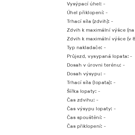
Vysýpací úhel: -
Úhel přiklopení: -
Trhací síla (zdvih): -
Zdvih k maximální výšce (na 
Zdvih k maximální výšce (v 
Typ nakladače: -
Průjezd, vysypaná lopata: -
Dosah v úrovni terénu: -
Dosah výsypu: -
Trhací síla (lopata): -
Šířka lopaty: -
Čas zdvihu: -
Čas výsypu lopaty: -
Čas spouštění: -
Čas přiklopení: -