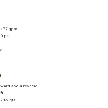
: 7.7 gpm
00 psi
a: -
a
rward and 4 reverse
ft
 28.9 qts