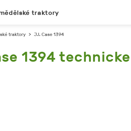
mědělské traktory
ské traktory
>
J.I. Case 1394
Case 1394 technicke