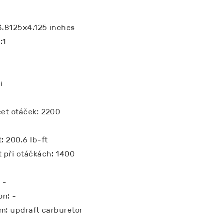
3.8125x4.125 inches
:1
i
et otáček: 2200
 200.6 lb-ft
 při otáčkách: 1400
 -
on: -
m: updraft carburetor