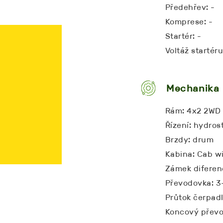
Předehřev: -
Komprese: -
Startér: -
Voltáž startéru
Mechanika
Rám: 4x2 2WD
Řízení: hydros
Brzdy: drum
Kabina: Cab wi
Zámek diferenc
Převodovka: 3
Průtok čerpadl
Koncový převo