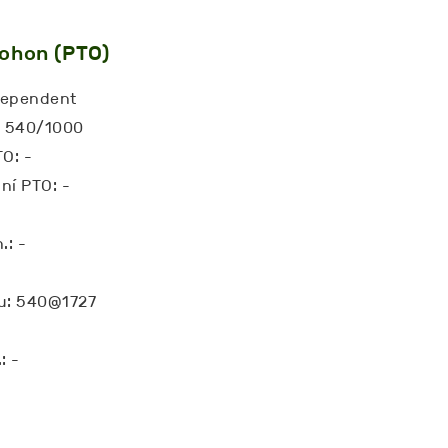
ohon (PTO)
dependent
.: 540/1000
TO: -
ní PTO: -
.: -
ru: 540@1727
: -