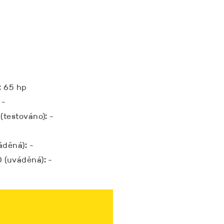
: 65 hp
 -
(testováno): -
áděná): -
 (uváděná): -