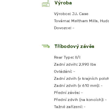
Výroba
Výrobce: J.I. Case
Továrna: Meltham Mills, Hud
Dovozce: -
Tříbodový závěs
Rear Type: II/I
Zadní zdvih: 2,990 lbs
Ovládání: -
Zadní zdvih (v krajních polo
Zadní zdvih (v 610 mm): -
Přední závěs: -
Přední zdvih (na koncích): -
Tažné zařízení: -