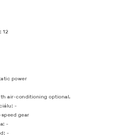
: 12
tatic power
th air-conditioning optional.
iálu: -
-speed gear
a: -
d: -