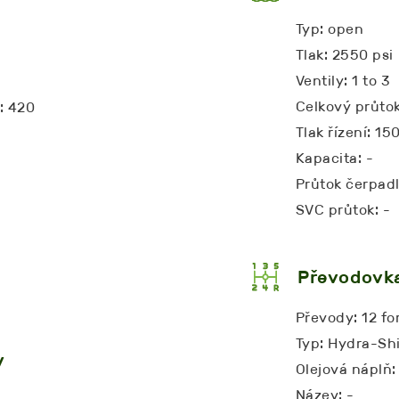
Typ: open
Tlak: 2550 psi
Ventily: 1 to 3
Celkový průtok
: 420
Tlak řízení: 15
Kapacita: -
Průtok čerpadl
SVC průtok: -
Převodovk
Převody: 12 fo
Typ: Hydra-Shi
y
Olejová náplň:
Název: -