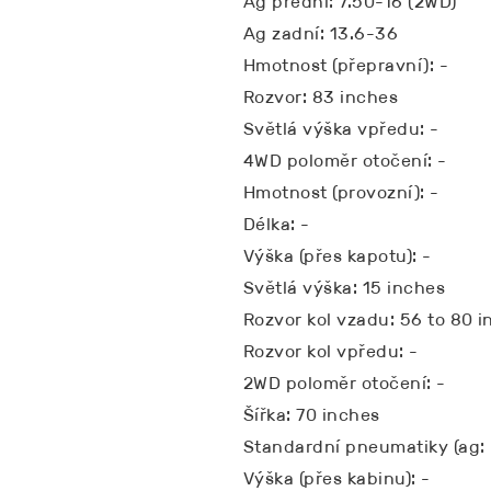
Ag přední: 7.50-16 (2WD)
Ag zadní: 13.6-36
Hmotnost (přepravní): -
Rozvor: 83 inches
Světlá výška vpředu: -
4WD poloměr otočení: -
Hmotnost (provozní): -
Délka: -
Výška (přes kapotu): -
Světlá výška: 15 inches
Rozvor kol vzadu: 56 to 80 
Rozvor kol vpředu: -
2WD poloměr otočení: -
Šířka: 70 inches
Standardní pneumatiky (ag: 
Výška (přes kabinu): -