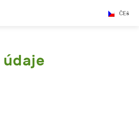
ČEš
 údaje