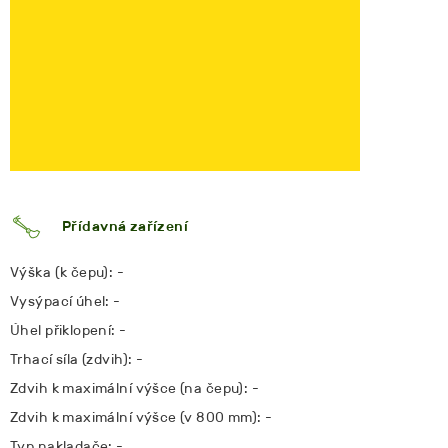
Přídavná zařízení
Výška (k čepu): -
Vysýpací úhel: -
Úhel přiklopení: -
Trhací síla (zdvih): -
Zdvih k maximální výšce (na čepu): -
Zdvih k maximální výšce (v 800 mm): -
Typ nakladače: -