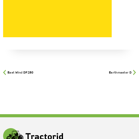
East Wind DF250
Earthmaster D