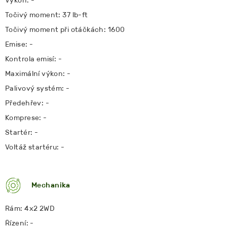
Výkon: -
Točivý moment: 37 lb-ft
Točivý moment při otáčkách: 1600
Emise: -
Kontrola emisí: -
Maximální výkon: -
Palivový systém: -
Předehřev: -
Komprese: -
Startér: -
Voltáž startéru: -
Mechanika
Rám: 4x2 2WD
Řízení: -