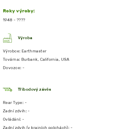
Roky výroby:
1948 - ????
Výroba
Výrobce: Earthmaster
Továrna: Burbank, California, USA
Dovozce: -
Tříbodový závěs
Rear Type: -
Zadní zdvih: -
Ovládání: -
Zadní zdvih (v krajních polohách): -