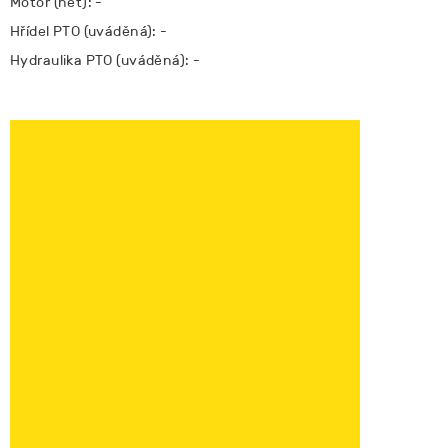
Motor (net): -
Hřídel PTO (uváděná): -
Hydraulika PTO (uváděná): -