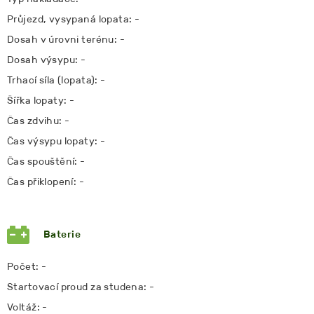
Průjezd, vysypaná lopata: -
Dosah v úrovni terénu: -
Dosah výsypu: -
Trhací síla (lopata): -
Šířka lopaty: -
Čas zdvihu: -
Čas výsypu lopaty: -
Čas spouštění: -
Čas přiklopení: -
Baterie
Počet: -
Startovací proud za studena: -
Voltáž: -