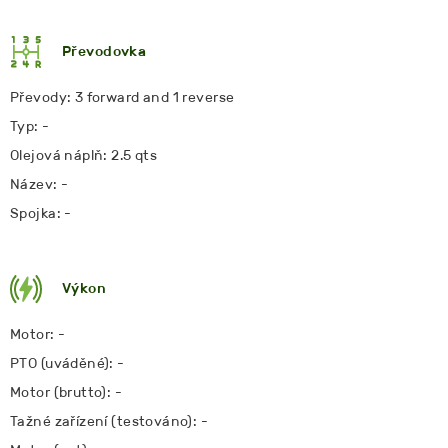
Převodovka
Převody: 3 forward and 1 reverse
Typ: -
Olejová náplň: 2.5 qts
Název: -
Spojka: -
Výkon
Motor: -
PTO (uváděné): -
Motor (brutto): -
Tažné zařízení (testováno): -