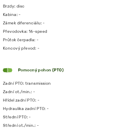
Brzdy: disc
Kabina: -
Zámek diferenciálu: -
Převodovka: 16-speed
Průtok čerpadla: -
Koncový převod: -
Pomocný pohon (PTO)
Zadní PTO: transmission
Zadní ot./min.: -
Hřídel zadní PTO: -
Hydraulika zadní PTO: -
Střední PTO: -
Střední ot./min.: -