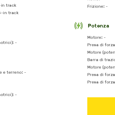
-in track
Frizione: -
5-in track
Potenza
Motore: -
trici): -
Presa di forz
Motore (poten
Barra di trazi
Motore (poten
e e terreno: -
Presa di forz
Presa di forza
trici): -