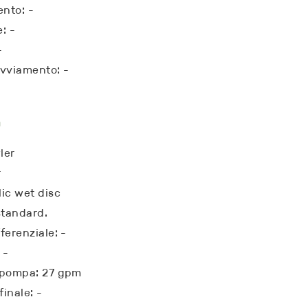
nto: -
: -
-
avviamento: -
a
ler
r
lic wet disc
standard.
ferenziale: -
 -
a pompa: 27 gpm
inale: -