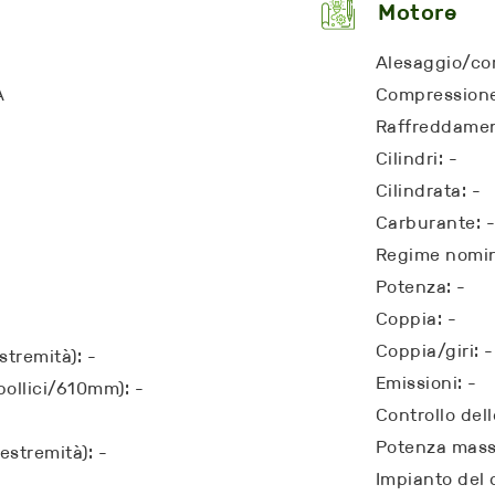
Motore
Alesaggio/cor
A
Compressione
Raffreddamen
Cilindri: -
Cilindrata: -
Carburante: 
Regime nomin
Potenza: -
Coppia: -
Coppia/giri: -
stremità): -
Emissioni: -
pollici/610mm): -
Controllo dell
Potenza mass
estremità): -
Impianto del 