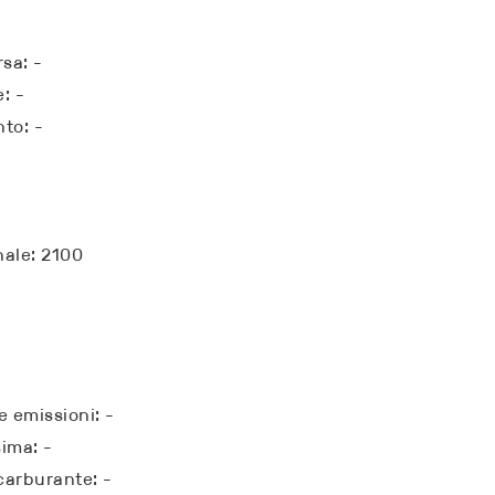
sa: -
: -
to: -
-
ale: 2100
e emissioni: -
ima: -
carburante: -