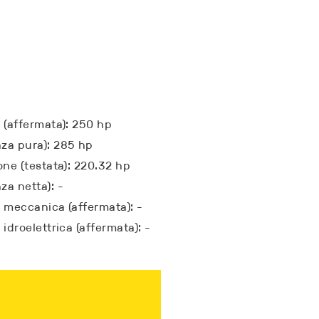
a (affermata): 250 hp
za pura): 285 hp
one (testata): 220.32 hp
za netta): -
a meccanica (affermata): -
 idroelettrica (affermata): -