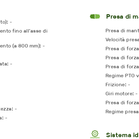
Presa di 
to): -
Presa di mant
nto fino all'asse di
Velocità pres
ento (a 800 mm): -
Presa di forz
Presa di forza
ata: -
Presa di forza
Regime PTO ve
Frizione: -
Giri motore: -
Presa di forza
tezza: -
Regime presa 
a: -
Sistema id