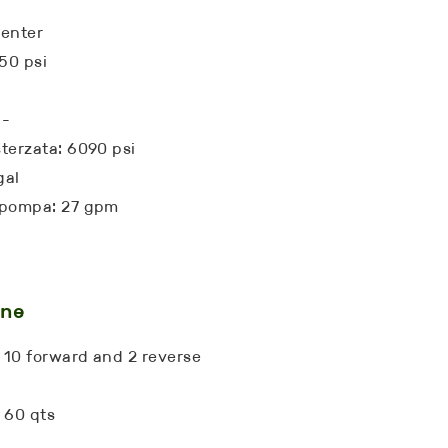
center
50 psi
 -
sterzata: 6090 psi
gal
a pompa: 27 gpm
one
 10 forward and 2 reverse
: 60 qts