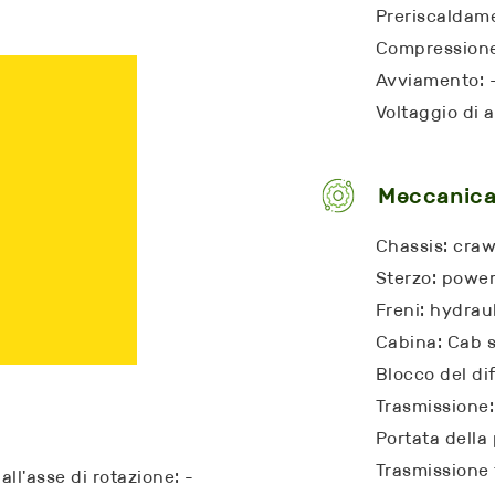
Preriscaldame
Compressione
Avviamento: 
Voltaggio di 
Meccanic
Chassis: craw
Sterzo: powe
Freni: hydrau
Cabina: Cab 
Blocco del dif
Trasmissione:
Portata dell
Trasmissione f
all'asse di rotazione: -