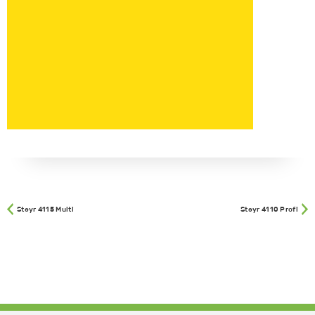
Steyr 4115 Multi
Steyr 4110 Profi