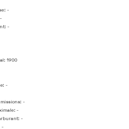
e: -
-
nt: -
l: 1900
e: -
missions: -
imale: -
rburant: -
 -