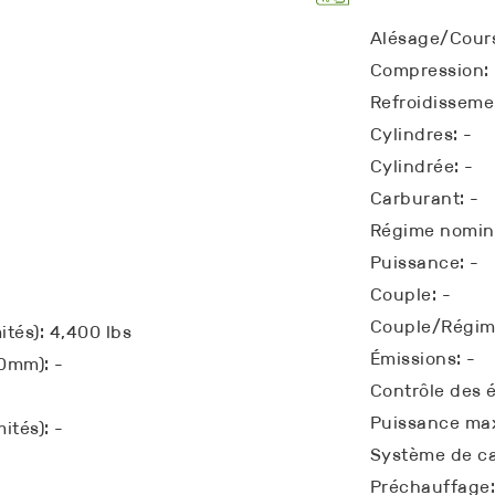
Alésage/Cours
Compression: 
Refroidisseme
Cylindres: -
Cylindrée: -
Carburant: -
Régime nomina
Puissance: -
Couple: -
Couple/Régim
ités): 4,400 lbs
Émissions: -
10mm): -
Contrôle des é
Puissance max
ités): -
Système de ca
Préchauffage: