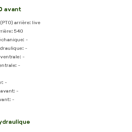
O avant
(PTO) arrière: live
rière: 540
échanique: -
draulique: -
 ventrale: -
ntrale: -
: -
 avant: -
ant: -
ydraulique