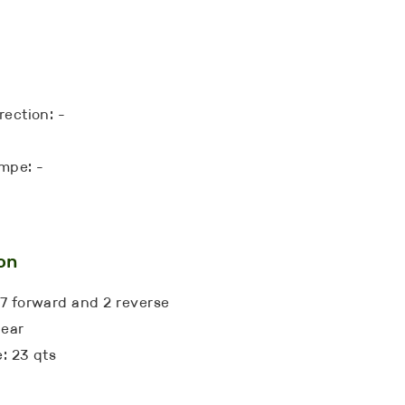
rection: -
ompe: -
on
 7 forward and 2 reverse
gear
: 23 qts