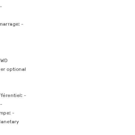
-
marrage: -
2WD
er optional
férentiel: -
-
ompe: -
lanetary