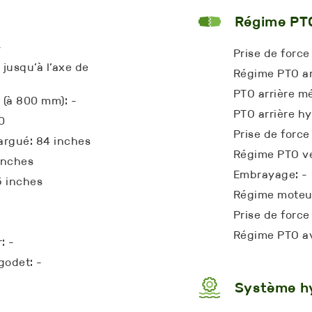
Régime PT
-
Prise de force 
jusqu’à l’axe de
Régime PTO ar
PTO arrière m
 (à 800 mm): -
PTO arrière hy
0
Prise de force
argué: 84 inches
Régime PTO ve
inches
Embrayage: -
5 inches
Régime moteur
Prise de force
Régime PTO av
: -
odet: -
Système h