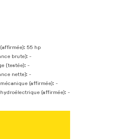
 (affirmée): 55 hp
nce brute): -
e (testée): -
nce nette): -
 mécanique (affirmée): -
 hydroélectrique (affirmée): -