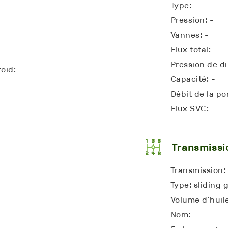
Type: -
Pression: -
Vannes: -
Flux total: -
Pression de di
oid: -
Capacité: -
Débit de la p
Flux SVC: -
Transmissi
Transmission:
Type: sliding 
Volume d’huile
Nom: -