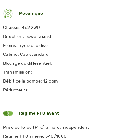
Mécanique
Châssis: 4x2 2WD
Direction: power assist
Freins: hydraulic disc
Cabine: Cab standard
Blocage du différentiel: -
Transmission: -
Débit de la pompe: 12 gpm
Réducteurs: -
Régime PTO avant
Prise de force (PTO) arrière: independent
Régime PTO arrière: 540/1000